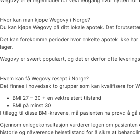
Wegovy er et legemiddel for vektnedgang hvor nytten for t
Hvor kan man kjøpe Wegovy i Norge?
Du kan kjøpe Wegovy på ditt lokale apotek. Det forutsetter
Det kan forekomme perioder hvor enkelte apotek ikke har a
lager.
Wegovy er svært populært, og det er derfor ofte leverings
Hvem kan få Wegovy resept i Norge?
Det finnes i hovedsak to grupper som kan kvalifisere for 
BMI 27 – 30 + en vektrelatert tilstand
BMI på minst 30
I tillegg til disse BMI-kravene, må pasienten ha prøvd å gå 
Gjennom enlegekonsultasjon vurderer legen om pasienten 
historie og nåværende helsetilstand for å sikre at behandli