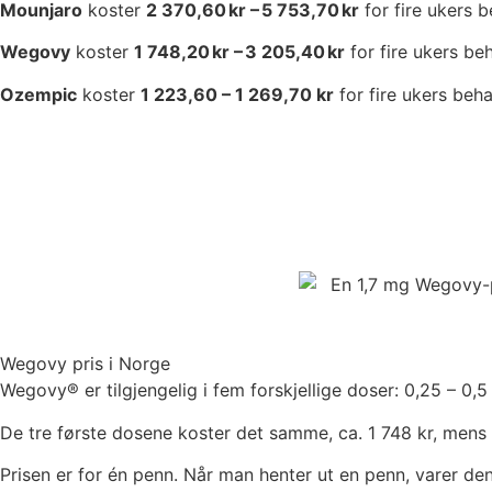
Mounjaro
koster
2 370,60 kr – 5 753,70 kr
for fire ukers 
Wegovy
koster
1 748,20 kr – 3 205,40 kr
for fire ukers be
Ozempic
koster
1 223,60 – 1 269,70 kr
for fire ukers beh
Få re
Wegovy pris i Norge
Wegovy® er tilgjengelig i fem forskjellige doser: 0,25 – 0,
De tre første dosene koster det samme, ca. 1 748 kr, mens
Prisen er for én penn. Når man henter ut en penn, varer den