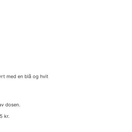
serer.
 av dosen.
5 kr.