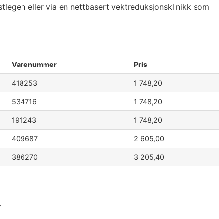
stlegen eller via en nettbasert vektreduksjonsklinikk som
Varenummer
Pris
418253
1 748,20
534716
1 748,20
191243
1 748,20
409687
2 605,00
386270
3 205,40
.