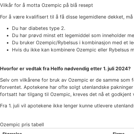
Vilkår for å motta Ozempic på blå resept
For å være kvalifisert til å få disse legemidlene dekket, må 
Du har diabetes type 2.
Du har prøvd minst ett legemiddel som inneholder metfo
Du bruker Ozempic/Rybelsus i kombinasjon med et lege
Hvis du ikke kan kombinere Ozempic eller Rybelsus med
Hvorfor er vedtak fra Helfo nødvendig etter 1. juli 2024?
Selv om vilkårene for bruk av Ozempic er de samme som fø
forventet. Apotekene har ofte solgt utenlandske pakninger
fortsatt har tilgang til Ozempic, kreves det nå et godkjent 
Fra 1. juli vil apotekene ikke lenger kunne utlevere utenlan
Ozempic pris tabell
Størrelse
Firma