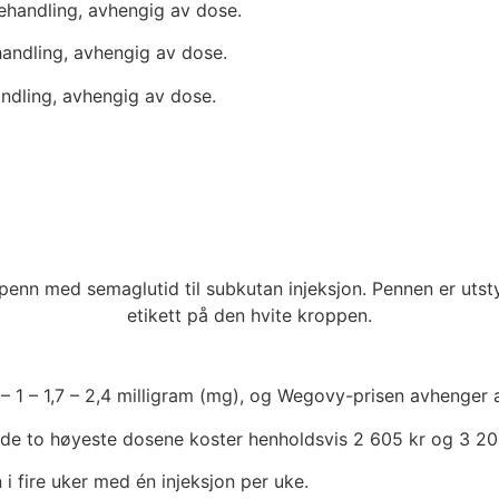
behandling, avhengig av dose.
handling, avhengig av dose.
andling, avhengig av dose.
sept i dag – kun 495 kr/mnd (uten medisin). Sjekk om du kvalifi
5 – 1 – 1,7 – 2,4 milligram (mg), og Wegovy-prisen avhenger
 de to høyeste dosene koster henholdsvis 2 605 kr og 3 20
 i fire uker med én injeksjon per uke.