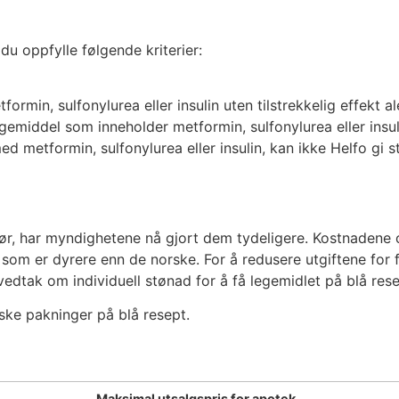
du oppfylle følgende kriterier:
rmin, sulfonylurea eller insulin uten tilstrekkelig effekt al
middel som inneholder metformin, sulfonylurea eller insul
 metformin, sulfonylurea eller insulin, kan ikke Helfo gi s
r, har myndighetene nå gjort dem tydeligere. Kostnadene 
 som er dyrere enn de norske. For å redusere utgiftene for
vedtak om individuell stønad for å få legemidlet på blå rese
dske pakninger på blå resept.
Maksimal utsalgspris for apotek