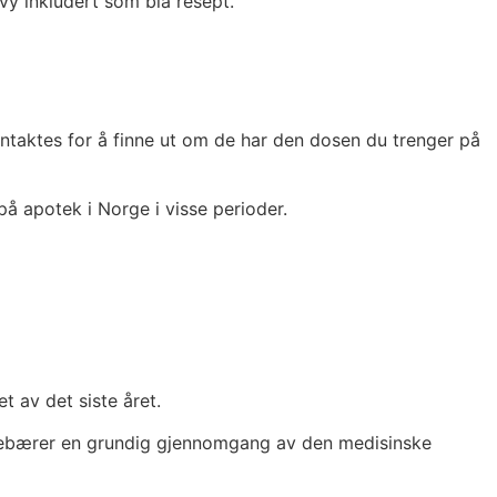
vy inkludert som blå resept.
ontaktes for å finne ut om de har den dosen du trenger på
å apotek i Norge i visse perioder.
t av det siste året.
nnebærer en grundig gjennomgang av den medisinske