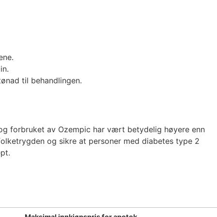
ene.
in.
tønad til behandlingen.
og forbruket av Ozempic har vært betydelig høyere enn
 folketrygden og sikre at personer med diabetes type 2
pt.
Maksimal innkjøpspris for apotek