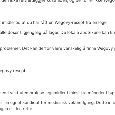
iden ikke rettferdiggjør kostnaden, og derfor er ikke Wego
 imidlertid at du har fått en Wegovy-resept fra en lege.
lle doser tilgjengelig på lager. De lokale apotekene kan k
problemer. Det kan derfor være vanskelig å finne Wegovy p
Wegovy resept:
ned i vekt uten bruk av legemidler i minst tre måneder i løpe
er en egnet kandidat for medisinsk vektnedgang. Dette i
ngen er den rette.