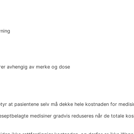
vning
erer avhengig av merke og dose
Finn ut om du oppfyller kravene
etyr at pasientene selv må dekke hele kostnaden for medisi
reseptbelagte medisiner gradvis reduseres når de totale kost