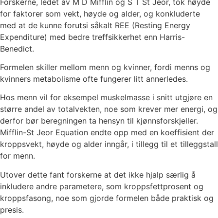
Forskerne, ledet av M D Mifflin og S T St Jeor, tok høyde
for faktorer som vekt, høyde og alder, og konkluderte
med at de kunne forutsi såkalt REE (Resting Energy
Expenditure) med bedre treffsikkerhet enn Harris-
Benedict.
Formelen skiller mellom menn og kvinner, fordi menns og
kvinners metabolisme ofte fungerer litt annerledes.
Hos menn vil for eksempel muskelmasse i snitt utgjøre en
større andel av totalvekten, noe som krever mer energi, og
derfor bør beregningen ta hensyn til kjønnsforskjeller.
Mifflin-St Jeor Equation endte opp med en koeffisient der
kroppsvekt, høyde og alder inngår, i tillegg til et tilleggstall
for menn.
Utover dette fant forskerne at det ikke hjalp særlig å
inkludere andre parametere, som kroppsfettprosent og
kroppsfasong, noe som gjorde formelen både praktisk og
presis.