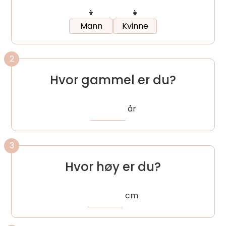
👦
👧
Mann
Kvinne
2
Hvor gammel er du?
år
3
Hvor høy er du?
cm