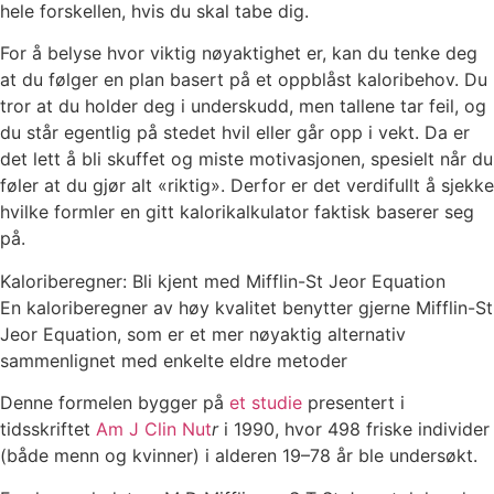
hele forskellen, hvis du skal tabe dig.
For å belyse hvor viktig nøyaktighet er, kan du tenke deg
at du følger en plan basert på et oppblåst kaloribehov. Du
tror at du holder deg i underskudd, men tallene tar feil, og
du står egentlig på stedet hvil eller går opp i vekt. Da er
det lett å bli skuffet og miste motivasjonen, spesielt når du
føler at du gjør alt «riktig». Derfor er det verdifullt å sjekke
hvilke formler en gitt kalorikalkulator faktisk baserer seg
på.
Kaloriberegner: Bli kjent med Mifflin-St Jeor Equation
En kaloriberegner av høy kvalitet benytter gjerne Mifflin-St
Jeor Equation, som er et mer nøyaktig alternativ
sammenlignet med enkelte eldre metoder
Denne formelen bygger på
et studie
presentert i
tidsskriftet
Am J Clin Nut
r
i 1990, hvor 498 friske individer
(både menn og kvinner) i alderen 19–78 år ble undersøkt.