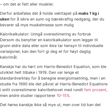
– om det er fett eller muskler.
Derfor anbefales det å holde vekttapet på
maks 1 kg i
uken
for å sikre en sunn og bærekraftig nedgang, der du
bevarer så mye muskelmasse som mulig
Kalorikalkulator: Unngå overestimering av forbruk
Dersom du benytter en kalorikalkulator som legger til
grunn eldre data eller som ikke tar hensyn til individuelle
variasjoner, kan den fort gi deg et for høyt daglig
kalorimål.
Kanskje har du hørt om Harris-Benedict Equation, som ble
utviklet helt tilbake i 1919. Den var lenge et
standardverktøy for å beregne energiomsetning, men i en
studie fra 1990 ble det påvist at Harris-Benedict Equations
i snitt overestimerer kaloribehovet med rundt
fem prosent
,
men andre studier rapporterer
10-15%.
Det høres kanskje ikke så mye ut, men over tid kan det