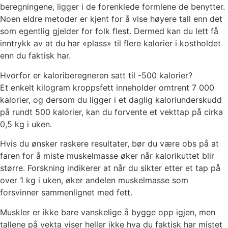
beregningene, ligger i de forenklede formlene de benytter.
Noen eldre metoder er kjent for å vise høyere tall enn det
som egentlig gjelder for folk flest. Dermed kan du lett få
inntrykk av at du har «plass» til flere kalorier i kostholdet
enn du faktisk har.
Hvorfor er kaloriberegneren satt til -500 kalorier?
Et enkelt kilogram kroppsfett inneholder omtrent 7 000
kalorier, og dersom du ligger i et daglig kaloriunderskudd
på rundt 500 kalorier, kan du forvente et vekttap på cirka
0,5 kg i uken.
Hvis du ønsker raskere resultater, bør du være obs på at
faren for å miste muskelmasse øker når kalorikuttet blir
større. Forskning indikerer at når du sikter etter et tap på
over 1 kg i uken, øker andelen muskelmasse som
forsvinner sammenlignet med fett.
Muskler er ikke bare vanskelige å bygge opp igjen, men
tallene på vekta viser heller ikke hva du faktisk har mistet